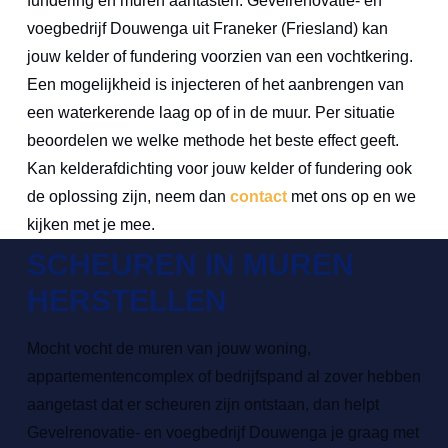
fundering en muren aantasten. Gevelrenovatie- en
voegbedrijf Douwenga uit Franeker (Friesland) kan
jouw kelder of fundering voorzien van een vochtkering.
Een mogelijkheid is injecteren of het aanbrengen van
een waterkerende laag op of in de muur. Per situatie
beoordelen we welke methode het beste effect geeft.
Kan kelderafdichting voor jouw kelder of fundering ook
de oplossing zijn, neem dan
contact
met ons op en we
kijken met je mee.
SCHEUREN IN MUREN
HERSTELLEN
Mocht vocht de muren van jouw woning,
appartementencomplex of bedrijfspand al zover hebben
aangetast dat er scheuren zijn ontstaan, dan helpt
Gevelrenovatie- en voegbedrijf Douwenga je graag met