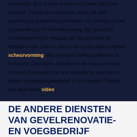
het herstel. Een scheur in een muur heeft altijd een
oorzaak. Dit kan dus vocht zijn, maar ook een
aardbeving, graafwerkzaamheden, een daling van het
grondwaterpeil of een verbouwing. Als specialist
achterhalen wij de oorzaak van de scheuren én
herstellen die. Lees er meer over op de pagina Herstel
scheurvorming
. Wij verzorgen werkzaamheden in
Friesland, Groningen, Drenthe en de kop van Noord-
Holland. Benieuwd hoe ons werkproces eruit ziet en
welke voorzorgsmaatregelen jij kunt nemen? Bekijk
dan deze korte
video
.
DE ANDERE DIENSTEN
VAN GEVELRENOVATIE-
EN VOEGBEDRIJF